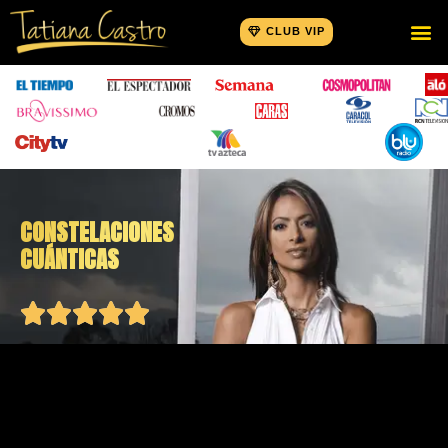
CLUB VIP
CONSTELACIONES
CUÁNTICAS




