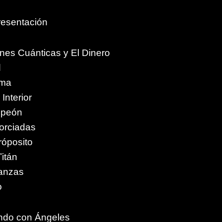
resentación
nes Cuánticas y El Dinero
d
lma
Interior
mpeón
orciadas
róposito
itán
nanzas
o
ando con Ángeles