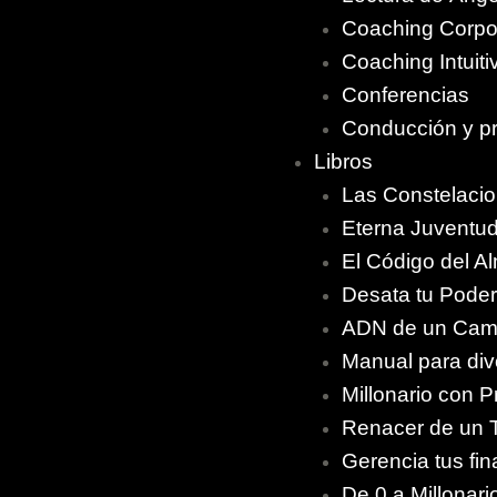
Coaching Corpo
Coaching Intuiti
Conferencias
Conducción y p
Libros
Las Constelacio
Eterna Juventu
El Código del A
Desata tu Poder 
ADN de un Ca
Manual para div
Millonario con P
Renacer de un T
Gerencia tus fi
De 0 a Millonari