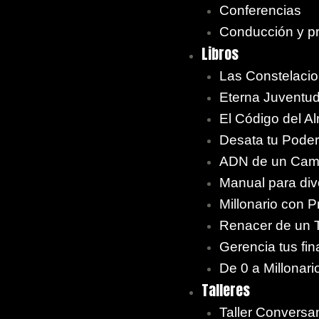
Conferencias
Conducción y p
Libros
Las Constelacio
Eterna Juventu
El Código del A
Desata tu Poder 
ADN de un Ca
Manual para div
Millonario con P
Renacer de un T
Gerencia tus fi
De 0 a Millonari
Talleres
Taller Convers