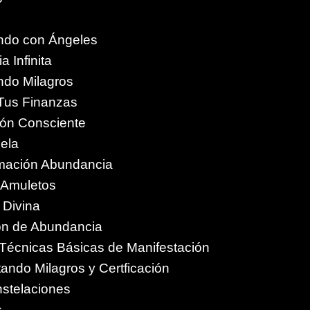
ando con Ángeles
a Infinita
ando Milagros
 Tus Finanzas
ción Consciente
ela
amación Abundancia
y Amuletos
n Divina
n de Abundancia
n Técnicas Básicas de Manifestación
ndo Milagros y Certficación
stelaciones
s