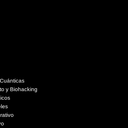
 Cuánticas
to y Biohacking
icos
eles
rativo
vo