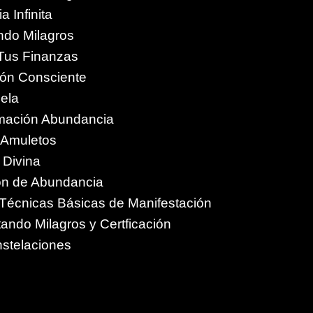
a Infinita
ando Milagros
 Tus Finanzas
ción Consciente
ela
amación Abundancia
y Amuletos
n Divina
n de Abundancia
n Técnicas Básicas de Manifestación
ndo Milagros y Certficación
stelaciones