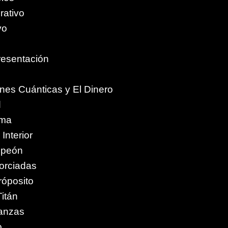
rativo
vo
resentación
nes Cuánticas y El Dinero
d
lma
Interior
mpeón
orciadas
róposito
itán
nanzas
o