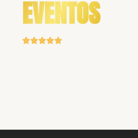
EVENTOS




