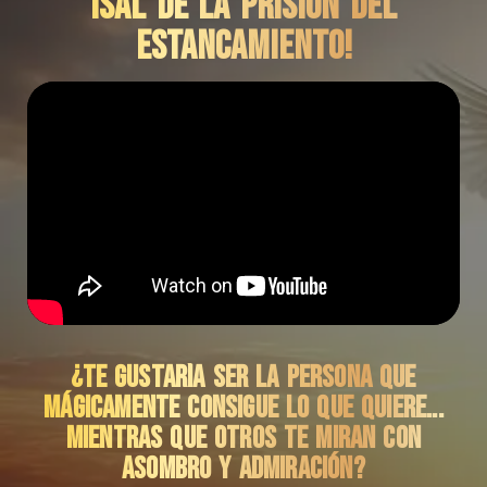
¡SAL DE LA PRISIÓN DEL
ESTANCAMIENTO!
¿Te gustaría ser la persona que
mágicamente consigue lo que quiere...
mientras que otros te miran con
asombro y Admiración?