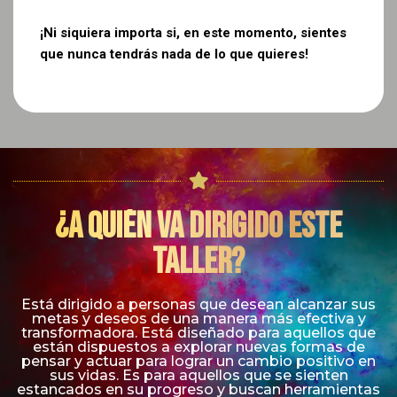
¡Ni siquiera importa si, en este momento, sientes
que nunca tendrás nada de lo que quieres!
¿A quién va dirigido este
taller?
Está dirigido a personas que desean alcanzar sus
metas y deseos de una manera más efectiva y
transformadora. Está diseñado para aquellos que
están dispuestos a explorar nuevas formas de
pensar y actuar para lograr un cambio positivo en
sus vidas. Es para aquellos que se sienten
estancados en su progreso y buscan herramientas