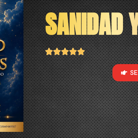
SANIDAD 





SE