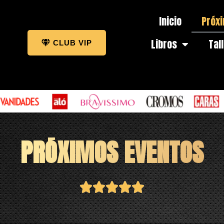
Inicio
Próx
Libros
Tal
CLUB VIP
PRÓXIMOS EVENTOS




